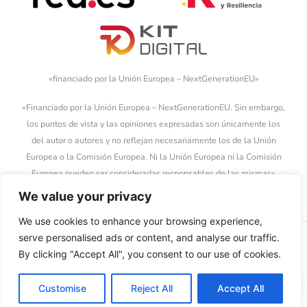
«financiado por la Unión Europea – NextGenerationEU»
«Financiado por la Unión Europea – NextGenerationEU. Sin embargo,
los puntos de vista y las opiniones expresadas son únicamente los
del autor o autores y no reflejan necesariamente los de la Unión
Europea o la Comisión Europea. Ni la Unión Europea ni la Comisión
Europea pueden ser consideradas responsables de las mismas»
We value your privacy
We use cookies to enhance your browsing experience,
serve personalised ads or content, and analyse our traffic.
By clicking "Accept All", you consent to our use of cookies.
MENÚ
LEGAL
Customise
Reject All
Accept All
Inicio
Políticas de
Trabajamos con
privacidad