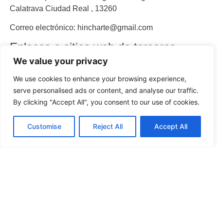
Calatrava Ciudad Real , 13260
Correo electrónico:
hincharte@gmail.com
Enlaces a sitios web de terceros
We value your privacy
El Sitio Web puede incluir hipervínculos o enlaces que
We use cookies to enhance your browsing experience,
permiten acceder a páginas web de terceros distintos
serve personalised ads or content, and analyse our traffic.
de
Hincharte eventos
, y que por tanto no son operados
By clicking "Accept All", you consent to our use of cookies.
por
Hincharte eventos
. Los titulares de dichos sitios web
dispondrán de sus propias políticas de protección de
datos, siendo ellos mismos, en cada caso, responsables
Customise
Reject All
Accept All
de sus propios ficheros y de sus propias prácticas de
privacidad.
Reclamaciones ante la autoridad de
control
En caso de que el Usuario considere que existe un
problema o infracción de la normativa vigente en la forma