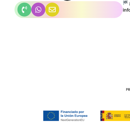
inf
P