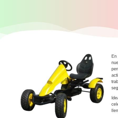
En
nue
per
act
tra
seg
Ide
cel
lle