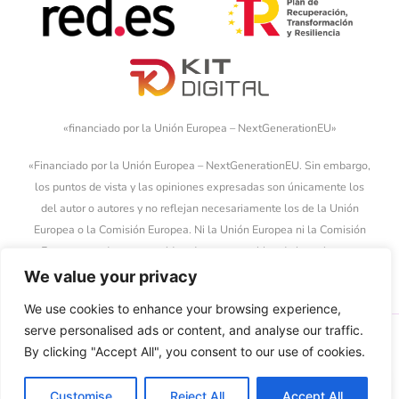
«financiado por la Unión Europea – NextGenerationEU»
«Financiado por la Unión Europea – NextGenerationEU. Sin embargo,
los puntos de vista y las opiniones expresadas son únicamente los
del autor o autores y no reflejan necesariamente los de la Unión
Europea o la Comisión Europea. Ni la Unión Europea ni la Comisión
Europea pueden ser consideradas responsables de las mismas»
We value your privacy
We use cookies to enhance your browsing experience,
serve personalised ads or content, and analyse our traffic.
By clicking "Accept All", you consent to our use of cookies.
MENÚ
LEGAL
Customise
Reject All
Accept All